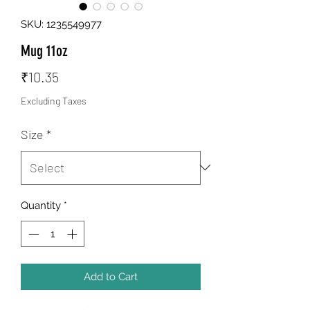
SKU: 1235549977
Mug 11oz
Price
₹10.35
Excluding Taxes
Size
*
Quantity
*
Add to Cart