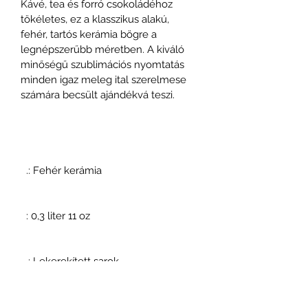
Kávé, tea és forró csokoládéhoz 
tökéletes, ez a klasszikus alakú, 
fehér, tartós kerámia bögre a 
legnépszerűbb méretben. A kiváló 
minőségű szublimációs nyomtatás 
minden igaz meleg ital szerelmese 
számára becsült ajándékvá teszi.
  .: Fehér kerámia 

  : 0,3 liter 11 oz 

  .: Lekerekített sarok 

  .: C-fogantyú 
